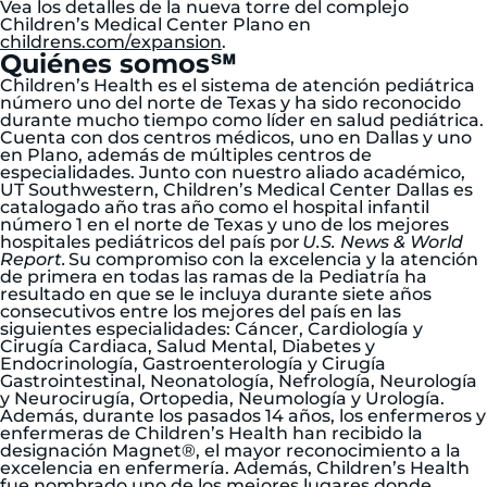
Vea los detalles de la nueva torre del complejo
Children’s Medical Center Plano en
childrens.com/expansion
.
Quiénes somos℠
Children’s Health es el sistema de atención pediátrica
número uno del norte de Texas y ha sido reconocido
durante mucho tiempo como líder en salud pediátrica.
Cuenta con dos centros médicos, uno en Dallas y uno
en Plano, además de múltiples centros de
especialidades. Junto con nuestro aliado académico,
UT Southwestern, Children’s Medical Center Dallas es
catalogado año tras año como el hospital infantil
número 1 en el norte de Texas y uno de los mejores
hospitales pediátricos del país por
U.S. News & World
Report.
Su compromiso con la excelencia y la atención
de primera en todas las ramas de la Pediatría ha
resultado en que se le incluya durante siete años
consecutivos entre los mejores del país en las
siguientes especialidades: Cáncer, Cardiología y
Cirugía Cardiaca, Salud Mental, Diabetes y
Endocrinología, Gastroenterología y Cirugía
Gastrointestinal, Neonatología, Nefrología, Neurología
y Neurocirugía, Ortopedia, Neumología y Urología.
Además, durante los pasados 14 años, los enfermeros y
enfermeras de Children’s Health han recibido la
designación Magnet®, el mayor reconocimiento a la
excelencia en enfermería. Además, Children’s Health
fue nombrado uno de los mejores lugares donde