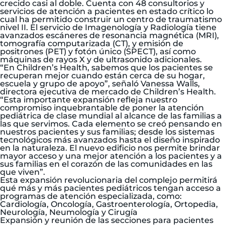
crecido casi al doble. Cuenta con 48 consultorios y
servicios de atención a pacientes en estado crítico lo
cual ha permitido construir un centro de traumatismo
nivel II. El servicio de Imagenología y Radiología tiene
avanzados escáneres de resonancia magnética (MRI),
tomografía computarizada (CT), y emisión de
positrones (PET) y fotón único (SPECT), así como
máquinas de rayos X y de ultrasonido adicionales.
“En Children’s Health, sabemos que los pacientes se
recuperan mejor cuando están cerca de su hogar,
escuela y grupo de apoyo”, señaló Vanessa Walls,
directora ejecutiva de mercado de Children’s Health.
“Esta importante expansión refleja nuestro
compromiso inquebrantable de poner la atención
pediátrica de clase mundial al alcance de las familias a
las que servimos. Cada elemento se creó pensando en
nuestros pacientes y sus familias; desde los sistemas
tecnológicos más avanzados hasta el diseño inspirado
en la naturaleza. El nuevo edificio nos permite brindar
mayor acceso y una mejor atención a los pacientes y a
sus familias en el corazón de las comunidades en las
que viven”.
Esta expansión revolucionaria del complejo permitirá
qué más y más pacientes pediátricos tengan acceso a
programas de atención especializada, como:
Cardiología, Oncología, Gastroenterología, Ortopedia,
Neurología, Neumología y Cirugía
Expansión y reunión de las secciones para pacientes