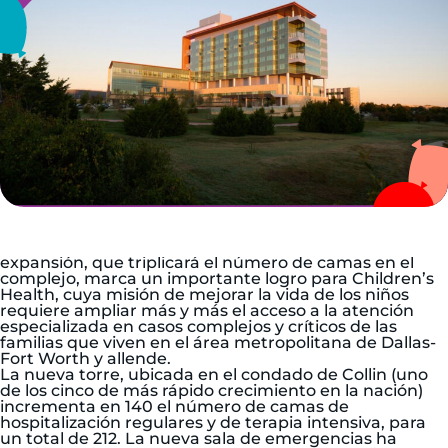
DALLAS, Dec 12, 2024 —
Children’s Health℠, una de
las instituciones de salud pediátrica más grandes y
prestigiosas del país y el sistema de salud pediátrica
líder en el norte de Texas, inauguró su nuevo edificio
para pacientes de 395,000 pies cuadrados en el
complejo Children’s Medical Center Plano. Esta
expansión, que triplicará el número de camas en el
complejo, marca un importante logro para Children’s
Health, cuya misión de mejorar la vida de los niños
requiere ampliar más y más el acceso a la atención
especializada en casos complejos y críticos de las
familias que viven en el área metropolitana de Dallas-
Fort Worth y allende.
La nueva torre, ubicada en el condado de Collin (uno
de los cinco de más rápido crecimiento en la nación)
incrementa en 140 el número de camas de
hospitalización regulares y de terapia intensiva, para
un total de 212. La nueva sala de emergencias ha