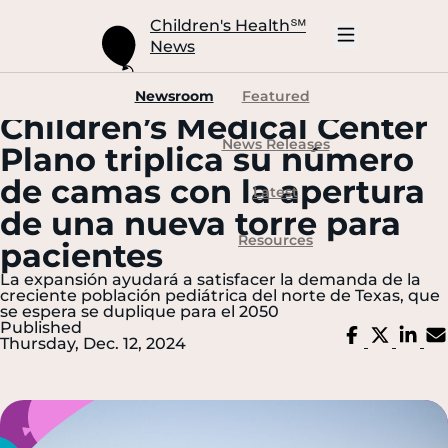
Skip
to
Children's Health
℠
Main
News
Content
Open
Mobile
Navigation
Newsroom
Featured
Children’s Medical Center
News Releases
Plano triplica su número
de camas con la apertura
Latest
de una nueva torre para
Resources
pacientes
La expansión ayudará a satisfacer la demanda de la
creciente población pediátrica del norte de Texas, que
se espera se duplique para el 2050
Published
Share
Share
Sh
Thursday, Dec. 12, 2024
on
on
on
Facebook
X
Li