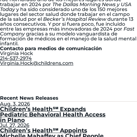
trabajar en 2024 por
The Dallas Morning News y USA
Today
y ha sido considerado uno de los 150 mejores
lugares del sector salud donde trabajar en el campo
de la salud por el
Becker’s Hospital Review
durante 13
años consecutivos. Y por si fuera poco, fue incluido
entre las empresas más innovadoras de 2024 por
Fast
Company
gracias a su modelo vanguardista de
formación de médicos en el manejo de la salud mental
infantil.
Contacto para medios de comunicación
Virginia Hock
214-537-2974
Virginia.Hock@childrens.com
Recent News Releases
Aug. 3, 2026
Children’s Health℠ Expands
Pediatric Behavioral Health Access
in Plano
Jul. 27, 2026
Children’s Health℠ Appoints
Michelle Mahaffey as Chief People