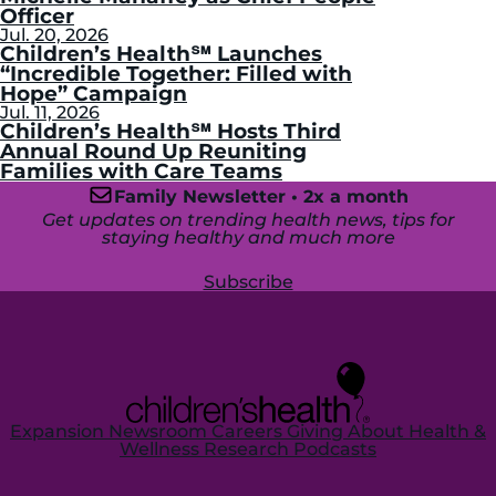
Officer
Jul. 20, 2026
Children’s Health℠ Launches
“Incredible Together: Filled with
Hope” Campaign
Jul. 11, 2026
Children’s Health℠ Hosts Third
Annual Round Up Reuniting
Families with Care Teams
Family Newsletter • 2x a month
Get updates on trending health news, tips for
staying healthy and much more
Subscribe
Expansion
Newsroom
Careers
Giving
About
Health &
Wellness
Research
Podcasts